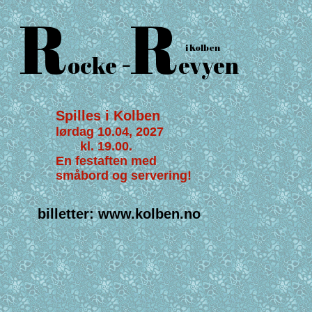
R
R
i Kolben
-
ocke
evyen
Spilles i Kolben
lørdag 10.04, 2027
kl. 19.00.
En festaften med
småbord og servering!
billetter: www.kolben.no